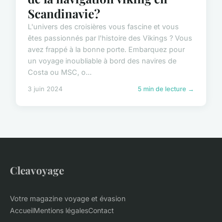
Scandinavie?
L'univers des croisières vous fascine et vous
êtes passionnés par l'histoire des Vikings ? Vous
avez frappé à la bonne porte. Embarquez pour
un voyage inoubliable à bord des navires de
Costa ou MSC, o...
3 juin 2024
5 min de lecture →
Cleavoyage
Votre magazine voyage et évasion
Accueil
Mentions légales
Contact