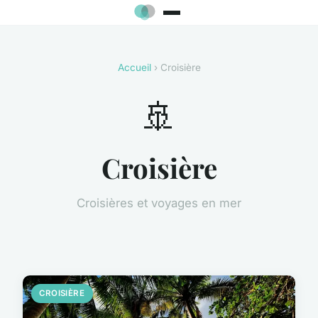
Accueil
› Croisière
🚢
Croisière
Croisières et voyages en mer
CROISIÈRE