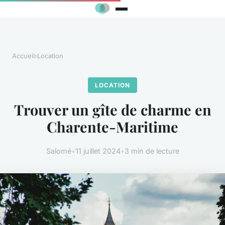
Accueil
›
Location
LOCATION
Trouver un gîte de charme en
Charente-Maritime
Salomé
•
11 juillet 2024
•
3 min de lecture